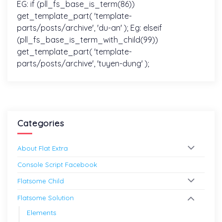
EG: if (pll_fs_base_is_term(86))
get_template_part( 'template-
parts/posts/archive', 'du-an' ); Eg: elseif
(pll_fs_base_is_term_with_child(99))
get_template_part( 'template-
parts/posts/archive', 'tuyen-dung' );
Categories
About Flat Extra
Console Script Facebook
Flatsome Child
Flatsome Solution
Elements