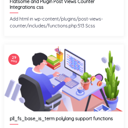
Flatsome and Plugin Post Views Counter
Integrations css
Add html in wp-content/plugins/post-views-
counter/includes/functions.php:513 Scss
29
May
pll_fs_base_is_term polylang support functions