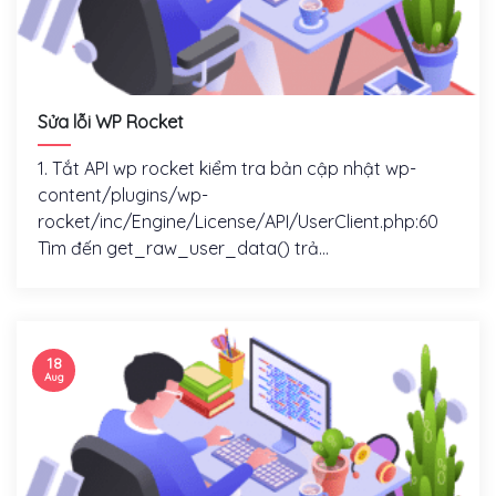
Sửa lỗi WP Rocket
1. Tắt API wp rocket kiểm tra bản cập nhật wp-
content/plugins/wp-
rocket/inc/Engine/License/API/UserClient.php:60
Tìm đến get_raw_user_data() trả...
18
Aug