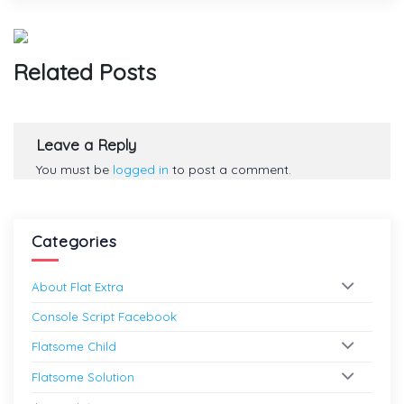
}
else
{
// Category pages
Related Posts
if
(
sizeof
(
$breadcrumb
)
!==
$key
+
echo
' <span class="divider">'
.
$
}
}
Leave a Reply
}
You must be
logged in
to post a comment.
echo
$wrap_after
;
do_action
(
'flatsome_after_breadcrumb'
)
;
Categories
}
About Flat Extra
Console Script Facebook
Flatsome Child
Flatsome Solution