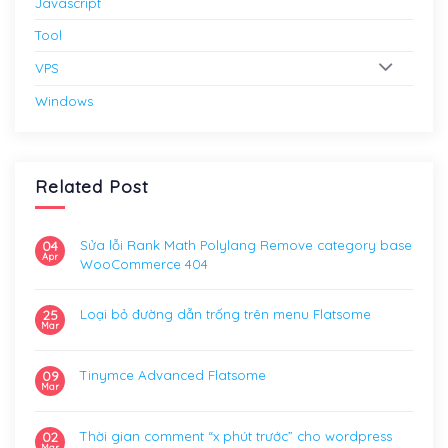
Javascript
Tool
VPS
Windows
Related Post
Sửa lỗi Rank Math Polylang Remove category base
04
Apr
WooCommerce 404
Loại bỏ đường dẫn trống trên menu Flatsome
25
Mar
Tinymce Advanced Flatsome
09
Mar
Thời gian comment “x phút trước” cho wordpress
02
Mar