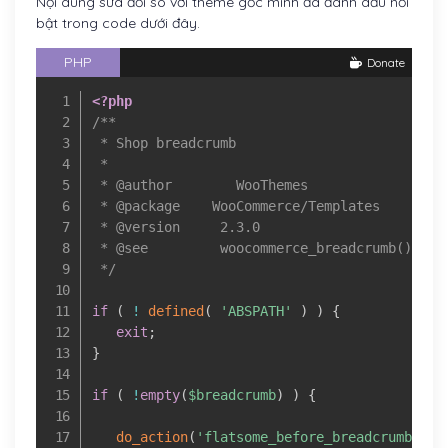
Nội dung sửa đổi so với theme gốc mình đã đánh dấu nổi
bật trong code dưới đây.
PHP
Donate
<?php
/**

 * Shop breadcrumb

 *

 * @author        WooThemes

 * @package    WooCommerce/Templates

 * @version     2.3.0

 * @see         woocommerce_breadcrumb()

 */
if
(
!
defined
(
'ABSPATH'
)
)
{
exit
;
}
if
(
!
empty
(
$breadcrumb
)
)
{
do_action
(
'flatsome_before_breadcrumb'
)
;