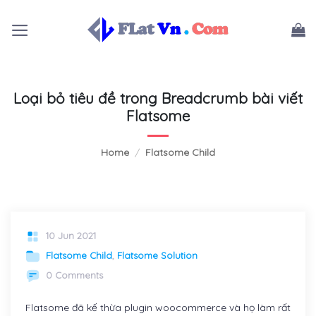
Skip
to
content
Loại bỏ tiêu đề trong Breadcrumb bài viết
Flatsome
Home
/
Flatsome Child
10 Jun 2021
Flatsome Child
,
Flatsome Solution
0 Comments
Flatsome đã kế thừa plugin woocommerce và họ làm rất