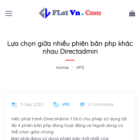
Skip
to
content
Lựa chọn giữa nhiều phiên bản php khác
nhau Directadmin
Home
/
VPS
11 Sep 2020
VPS
0 Comments
Việc phát hành DirectAdmin 1.56.0 cho phép sử dụng tối
đa 4 phiên bản php đang hoạt động và Người dùng có
thể chọn giữa chúng.
Bạn phải đang sử dụng phiên bản mới nhất của