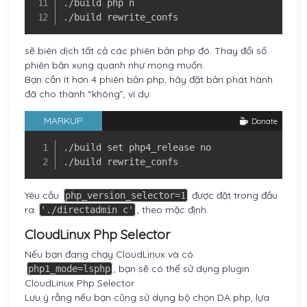
./build php n

./build rewrite_confs
sẽ biên dịch tất cả các phiên bản php đó. Thay đổi số
phiên bản xung quanh như mong muốn.
Bạn cần ít hơn 4 phiên bản php, hãy đặt bản phát hành
đã cho thành “không”, ví dụ:
MARKUP
Donate
./build set php4_release no

./build rewrite_confs
Yêu cầu
được đặt trong đầu
php_version_selector=1
ra
, theo mặc định.
'./directadmin c'
CloudLinux Php Selector
Nếu bạn đang chạy CloudLinux và có
, bạn sẽ có thể sử dụng plugin
php1_mode=lsphp
CloudLinux Php Selector.
Lưu ý rằng nếu bạn cũng sử dụng bộ chọn DA php, lựa