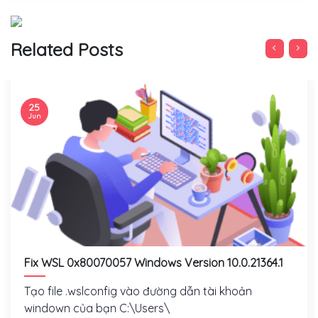
Related Posts
25
Jun
Fix WSL 0x80070057 Windows Version 10.0.21364.1
Tạo file .wslconfig vào đường dẫn tài khoản
windown của bạn C:\Users\