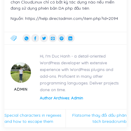
chọn CloudLinux chỉ có bất kỳ tác dụng nào nếu miền
đang sử dụng phiên bản DA php đầu tiên.
Nguồn: https://help.directadmin.com/item.php?id=2094
Hi, I'm Duc Hanh - a detail-oriented
WordPress developer with extensive
experience with WordPress plugins and
add-ons. Proficient in many other
programming languages. Deliver projects
ADMIN
done on time.
Author Archives: Admin
Special characters in regexes
Flatsome thay đổi dấu phân
and how to escape them
tách breadcrumb