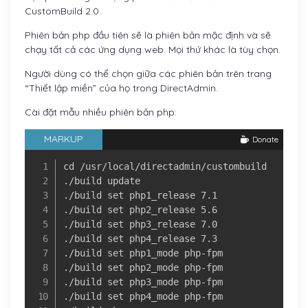
CustomBuild 2.0.
Phiên bản php đầu tiên sẽ là phiên bản mặc định và sẽ
chạy tất cả các ứng dụng web. Mọi thứ khác là tùy chọn.
Người dùng có thể chọn giữa các phiên bản trên trang
“Thiết lập miền” của họ trong DirectAdmin.
Cài đặt mẫu nhiều phiên bản php:
MARKUP
Donate
cd /usr/local/directadmin/custombuild

./build update

./build set php1_release 7.1

./build set php2_release 5.6

./build set php3_release 7.0

./build set php4_release 7.3

./build set php1_mode php-fpm

./build set php2_mode php-fpm

./build set php3_mode php-fpm

./build set php4_mode php-fpm
